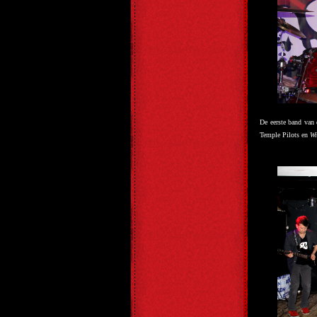
De eerste band van
Temple Pilots en
Wi