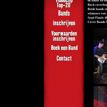
de finale en w
Rock coverband
Beide bands s
winnaars van 
Semi-Finals d
Cover Bands Aw