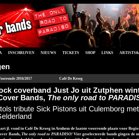
A
INSCHRIJVEN
NIEUWS
TICKETS
SHOP
LINKS
ARTISTS
gen
oorronde 2016/2017
Café De Kroeg
ock coverband Just Jo uit Zutphen win
 Cover Bands,
The only road to PARADI
tols tribute Sick Pistons uit Culemborg met 
elderland
rt jl. vond in Café De Kroeg in Arnhem de laatste voorronde plaats voor Regio
Cover Bands,
The only road to PARADISO!
Vier geselecteerde bands gingen de mu