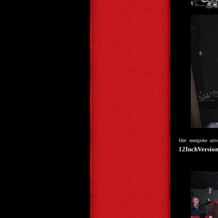
Met energieke uit
12InchVersio