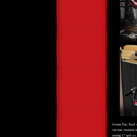
6-mans Pop, Rock 
van haar muzikale k
zondag 17 april a.s