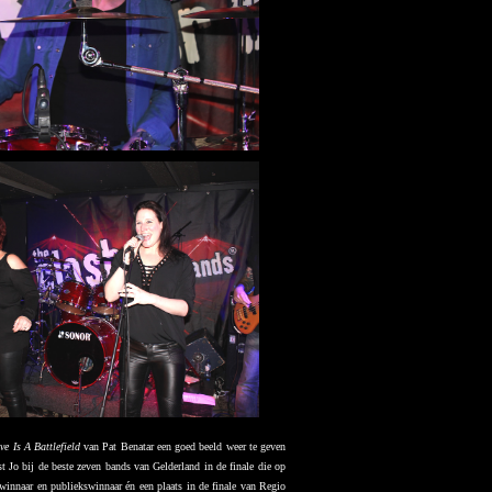
ve Is A Battlefield
van Pat Benatar een goed beeld weer te geven
t Jo bij de beste zeven bands van Gelderland in de finale die op
innaar en publiekswinnaar én een plaats in de finale van Regio