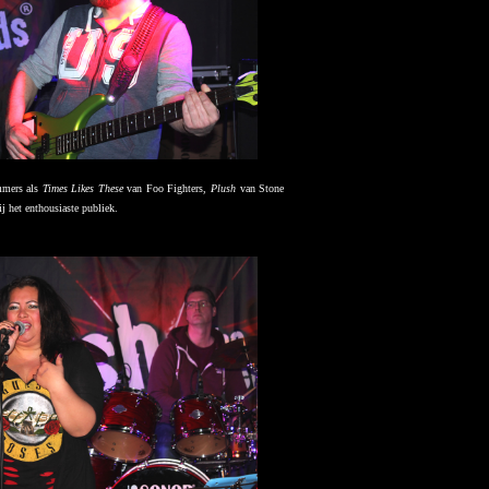
mmers als
Times Likes These
van Foo Fighters,
Plush
van Stone
j het enthousiaste publiek.