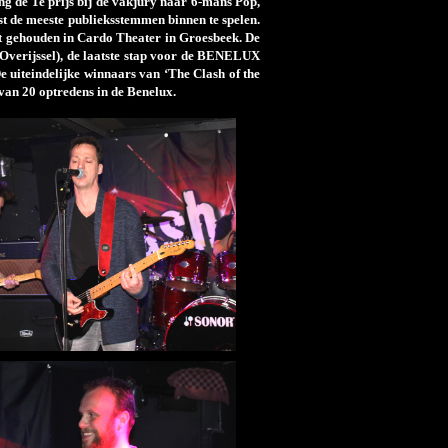
ng de 1e prijs bij de vakjury naar 6-mans Pop,
st de meeste publieksstemmen binnen te spelen.
dt gehouden in Cardo Theater in Groesbeek. De
/Overijssel), de laatste stap voor de BENELUX
iteindelijke winnaars van ‘The Clash of the
van 20 optredens in de Benelux.