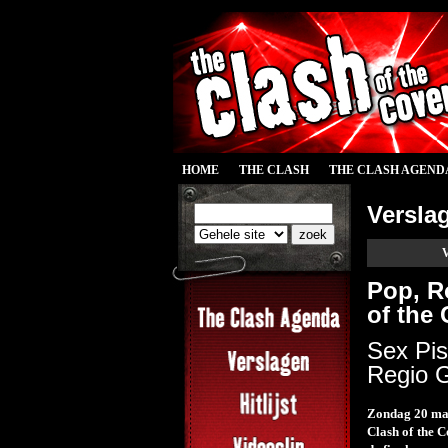
HOME
THE CLASH
THE CLASH AGEND
Versla
V
Pop, R
of the
Sex Pis
Regio G
Zondag 20 maa
Clash of the 