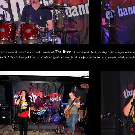
The Bree
 deze voorronde was 4-mans Rock coverband
uit Varsseveld. Met prachtige uitvoeringen van nu
ne Or Life
van Prodigal Sons wist de band goed te scoren bij de vakjury en liet een uitstekende indruk achter bi