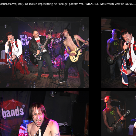
lderland/Overijssel). De laatste stap richting het ‘heilige’ podium van PARADISO Amsterdam waar de BENE