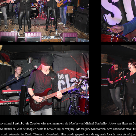
Just Jo
coverband
uit Zutphen wist met nummers als
Maniac
van Michael Sembello,
Alone
van Heart en
Lo
waliteiten en wist de hoogste score te behalen bij de vakjury. Als vakjury-winnaar van deze voorronde staat Jus
. wordt gehouden in Cardo Theater in Groesbeek. Hier wordt gespeeld om de regionale Awards voor de vakjuryw