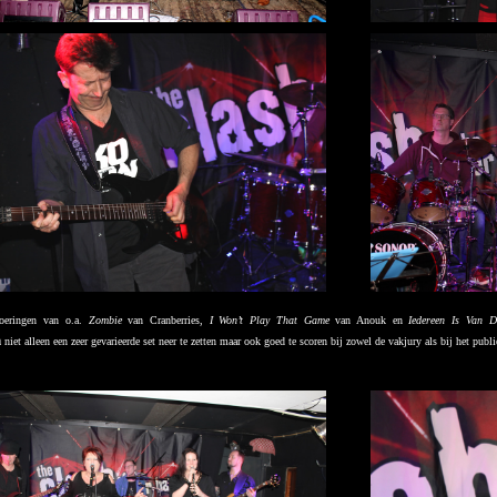
voeringen van o.a.
Zombie
van Cranberries,
I Won’t Play That Game
van Anouk en
Iedereen Is Van D
n
niet alleen een zeer gevarieerde set neer te zetten maar ook goed te scoren bij zowel de vakjury als bij het publi