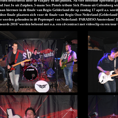
erden beoordeeld door de vakjury en het publiek. Na vier boeiende optredens gi
 Just Jo uit Zutphen. 5-mans Sex Pistols tribute Sick Pistons uit Culemborg wi
taan hiermee in de finale van Regio Gelderland die op zondag 17 april a.s. wor
deze finale plaatsen zich voor de finale van Regio Oost Nederland (Gelderland
ie worden gehouden in dé Poptempel van Nederland: PARADISO Amsterdam! De u
ards 2016’ worden beloond met o.a. een cd-contract met videoclip en een tour 