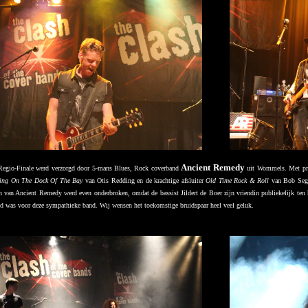
Ancient Remedy
 Regio-Finale werd verzorgd door 5-mans Blues, Rock coverband
uit Wommels. Met pra
ting On The Dock Of The Bay
van Otis Redding en de krachtige afsluiter
Old Time Rock & Roll
van Bob Seger
n van Ancient Remedy werd even onderbroken, omdat de bassist Jildert de Boer zijn vriendin publiekelijk ten
d was voor deze sympathieke band. Wij wensen het toekomstige bruidspaar heel veel geluk.