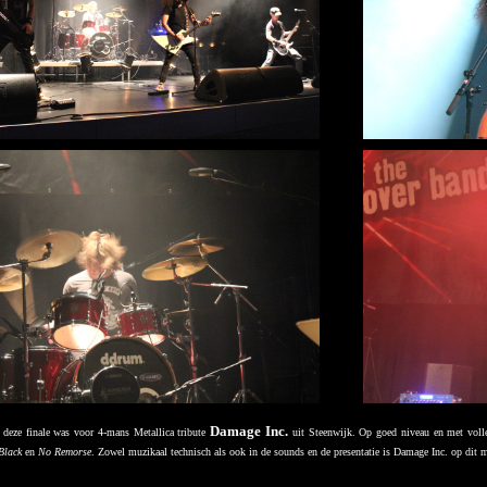
Damage Inc.
 deze finale was voor 4-mans Metallica tribute
uit Steenwijk. Op goed niveau en met volle
Black
en
No Remorse
. Zowel muzikaal technisch als ook in de sounds en de presentatie is Damage Inc. op dit m