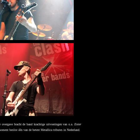
 overgave bracht de band krachtige uitvoeringen van o.a.
Enter
oment beslist één van de betere Metallica tributes in Nederland.