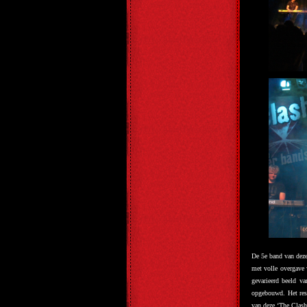
De 5e band van dez
met volle overgave
gevarieerd beeld v
opgebouwd. Het resu
van deze ‘The Clash