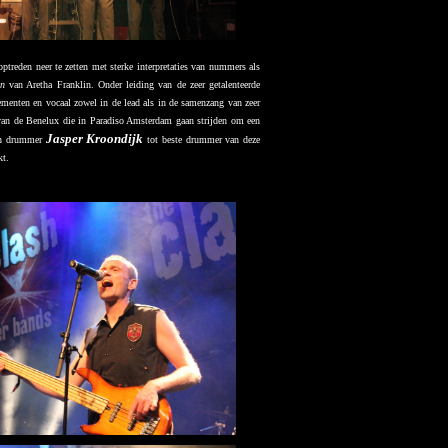
treden neer te zetten met sterke interpretaties van nummers als
n
van Aretha Franklin. Onder leiding van de zeer getalenteerde
ementen en vocaal zowel in de lead als in de samenzang van zeer
 van de Benelux die in Paradiso Amsterdam gaan strijden om een
Jasper Kroondijk
 en drummer
tot beste drummer van deze
kt.