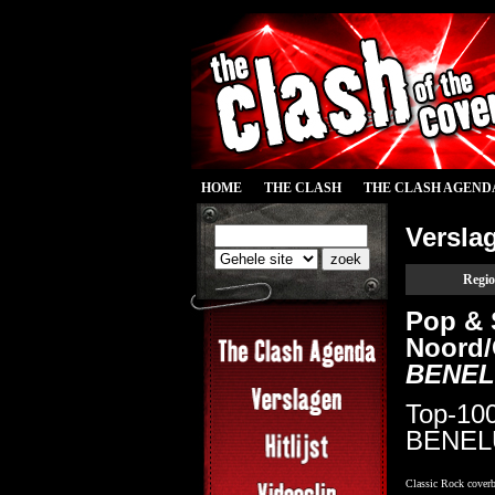
HOME
THE CLASH
THE CLASH AGEND
Versla
Regio
Pop & 
Noord/
BENEL
Top-100
BENELU
Classic Rock cover