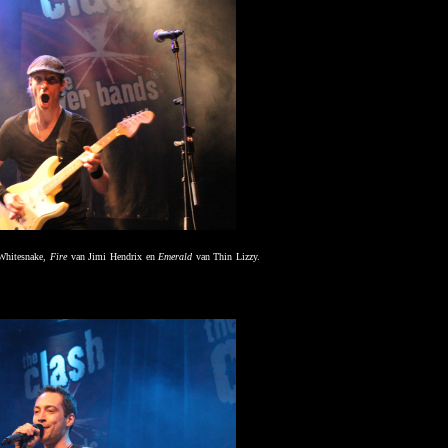
Whitesnake,
Fire
van Jimi Hendrix en
Emerald
van Thin Lizzy.