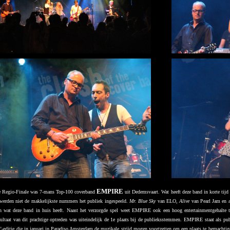
EMPIRE
e Regio-Finale was 7-mans Top-100 coverband
uit Dedemsvaart. Wat heeft deze band in korte tij
 werden niet de makkelijkste nummers het publiek ingespeeld.
Mr. Blue Sky
van ELO,
Alive
van Pearl Jam en a
an wat deze band in huis heeft. Naast het verzorgde spel weet EMPIRE ook een hoog entertainmentgehalte t
ltaat van dit prachtige optreden was uiteindelijk de 1e plaats bij de publieksstemmen. EMPIRE staat als pub
’-editie die in januari in Paradiso Amsterdam de muzikale strijd mogen voortzetten om een plaats te bemacht