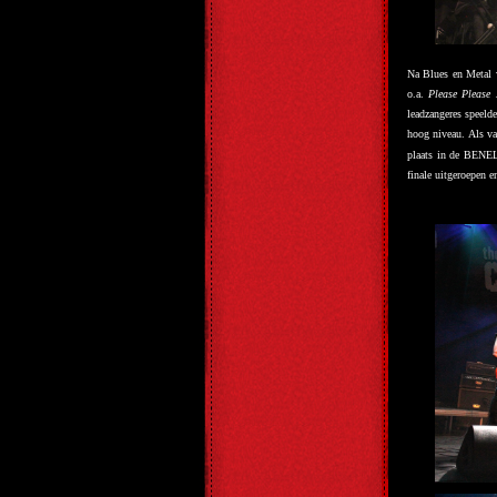
Na Blues en Metal 
o.a.
Please Please
leadzangeres speeld
hoog niveau. Als va
plaats in de BENE
finale uitgeroepen 