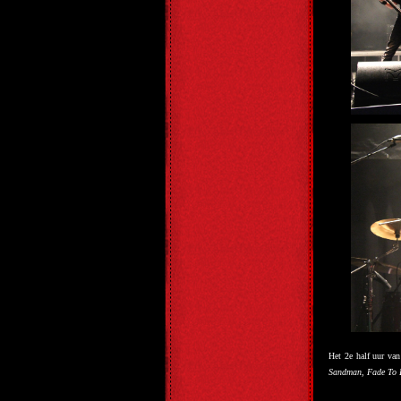
Het 2e half uur van
Sandman
,
Fade To 