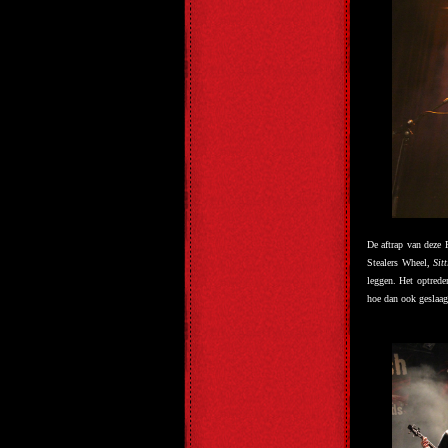
De aftrap van deze
Stealers Wheel,
Sit
leggen. Het optrede
hoe dan ook geslaag