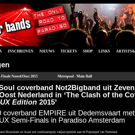
A
INSCHRIJVEN
NIEUWS
TICKETS
SHOP
LINKS
ARTISTS
gen
-Finale Noord/Oost 2015
Metropool - Main Hall
Soul coverband Not2Bigband uit Zevena
Oost Nederland in ‘The Clash of the C
UX Edition
2015’
 coverband EMPIRE uit Dedemsvaart met p
X Semi-Finals in Paradiso Amsterdam
band Moonshark uit Assen met combinatieprijs vakjury/publiek naar dé Poptempel van Nederland