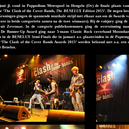
uni jl. vond in Poppodium Metropool in Hengelo (Ov) de finale plaats van
e ‘The Clash of the Cover Bands,
The BENELUX Edition
2015’. De negen best
Groningen gingen de spannende muzikale strijd met elkaar aan om de Awards v
core in beide categorieën samen na de twee winnaars). Bij de vakjury ging d
uit Zevenaar. In de categorie publieksstemmen ging de overwinning n
 De Runner-Up Award ging naar 5-mans Classic Rock coverband Moonshark
 in de BENELUX Semi-Finals die in januari a.s. plaatsvinden in dé Poptempe
‘The Clash of the Cover Bands Awards 2015’ worden beloond met o.a. een c
e Benelux.