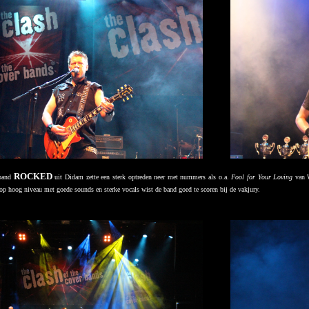
ROCKED
rband
uit Didam zette een sterk optreden neer met nummers als o.a.
Fool for Your Loving
van 
op hoog niveau met goede sounds en sterke vocals wist de band goed te scoren bij de vakjury.