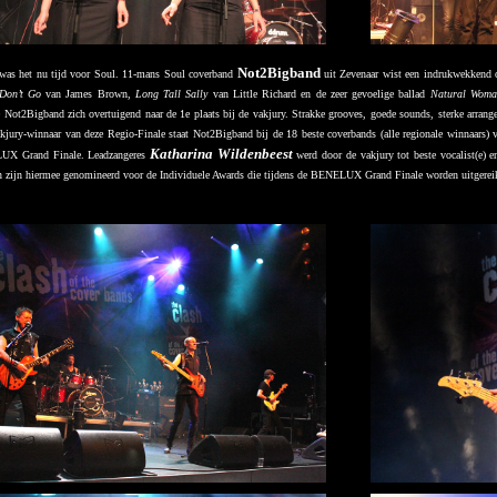
Not2Bigband
was het nu tijd voor Soul. 11-mans Soul coverband
uit Zevenaar wist een indrukwekkend op
 Don’t Go
van James Brown,
Long Tall Sally
van Little Richard en de zeer gevoelige ballad
Natural Woma
e Not2Bigband zich overtuigend naar de 1e plaats bij de vakjury. Strakke grooves, goede sounds, sterke arrang
kjury-winnaar van deze Regio-Finale staat Not2Bigband bij de 18 beste coverbands (alle regionale winnaars)
Katharina Wildenbeest
LUX Grand Finale. Leadzangeres
werd door de vakjury tot beste vocalist(e)
en zijn hiermee genomineerd voor de Individuele Awards die tijdens de BENELUX Grand Finale worden uitgerei