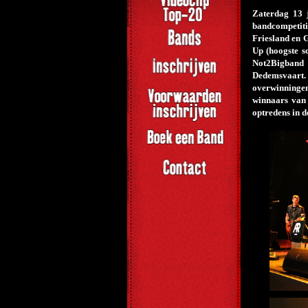
Zaterdag 13 j
bandcompetiti
Friesland en 
Up (hoogste s
Not2Bigband 
Dedemsvaart.
overwinningen
winnaars van 
optredens in d