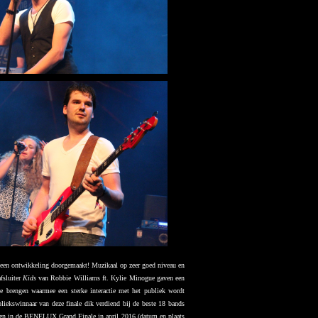
d een ontwikkeling doorgemaakt! Muzikaal op zeer goed niveau en
fsluiter
Kids
van Robbie Williams ft. Kylie Minogue gaven een
e brengen waarmee een sterke interactie met het publiek wordt
liekswinnaar van deze finale dik verdiend bij de beste 18 bands
igen in de BENELUX Grand Finale in april 2016 (datum en plaats