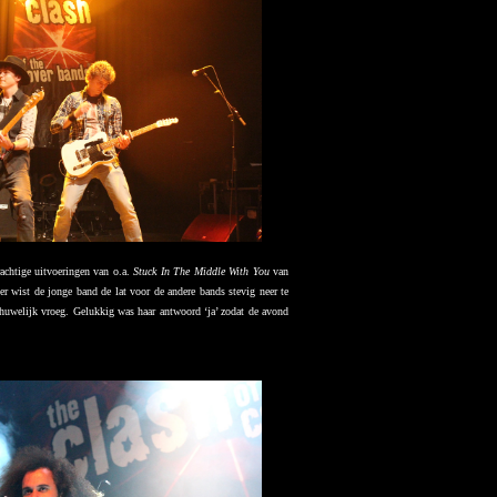
chtige uitvoeringen van o.a.
Stuck In The Middle With You
van
 wist de jonge band de lat voor de andere bands stevig neer te
 huwelijk vroeg. Gelukkig was haar antwoord ‘ja’ zodat de avond