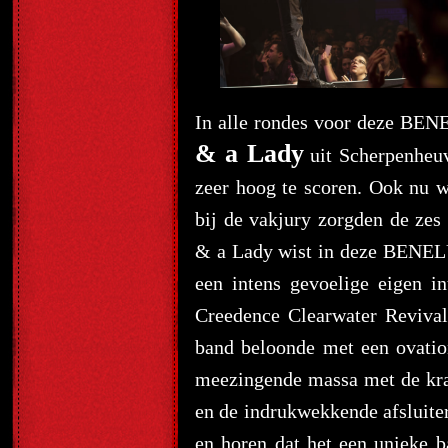
In alle rondes voor deze BEN
& a Lady
uit Scherpenheuv
zeer hoog te scoren. Ook nu w
bij de vakjury zorgden de ze
& a Lady wist in deze BENELUX
een intens gevoelige eigen i
Creedence Clearwater Revival
band beloonde met een ovatio
meezingende massa met de kra
en de indrukwekkende afsluit
en horen dat het een unieke b