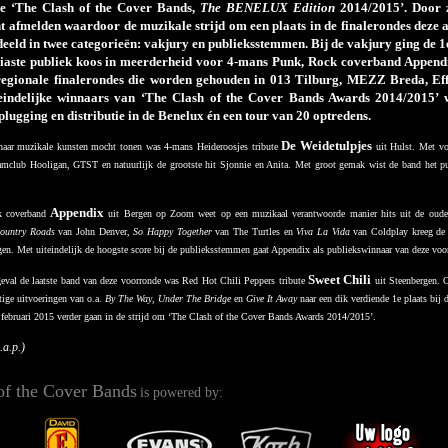
ie ‘The Clash of the Cover Bands,
The BENELUX Edition
2014/2015’. Door z
t afmelden waardoor de muzikale strijd om een plaats in de finalerondes deze 
eeld in twee categorieën: vakjury en publieksstemmen. Bij de vakjury ging de 1
siaste publiek koos in meerderheid voor 4-mans Punk, Rock coverband Append
regionale finalerondes die worden gehouden in 013 Tilburg, MEZZ Breda, E
indelijke winnaars van ‘The Clash of the Cover Bands Awards 2014/2015’ w
plugging en distributie in de Benelux én een tour van 20 optredens.
De Weidetulpjes
 haar muzikale kunsten mocht tonen was 4-mans Heideroosjes tribute
uit Hulst. Met vo
amclub Hooligan, GTST en natuurlijk de grootste hit Sjonnie en Anita. Met groot gemak wist de band het publ
Appendix
k coverband
uit Bergen op Zoom weet op een muzikaal verantwoorde manier hits uit de oude do
ountry Roads
van John Denver,
So Happy Together
van The Turtles en
Viva La Vida
van Coldplay kreeg de 
en. Met uiteindelijk de hoogste score bij de publieksstemmen gaat Appendix als publiekswinnaar van deze voo
Sweet Chili
geval de laatste band van deze voorronde was Red Hot Chili Peppers tribute
uit Steenbergen. O
tige uitvoeringen van o.a.
By The Way
,
Under The Bridge
en
Give It Away
naar een dik verdiende 1e plaats bij 
 februari 2015 verder gaan in de strijd om ‘The Clash of the Cover Bands Awards 2014/2015’.
.a.p.)
of the Cover Bands
is powered by: