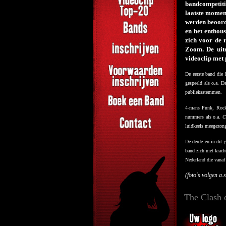
bandcompetit
laatste momen
werden beoord
en het enthou
zich voor de 
Zoom. De uite
videoclip met 
De eerste band die
gespeeld als o.a. D
publieksstemmen.
4-mans Punk, Roc
nummers als o.a.
C
luidkeels meegezong
De derde en in dit 
band zich met krach
Nederland die vanaf
(foto's volgen a.s
The Clash 