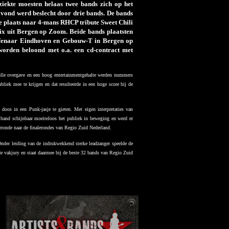
iekte moesten helaas twee bands zich op het
avond werd beslecht door drie bands. De bands
e plaats naar 4-mans RHCP tribute Sweet Chili
ix uit Bergen op Zoom. Beide bands plaatsten
ffenaar Eindhoven en Gebouw-T in Bergen op
orden beloond met o.a. een cd-contract met
lle overgave en een hoog entertainmentgehalte werden nummers
iek mee te krijgen en dat resulteerde in een hoge score bij de
os in een Punk-jasje te gieten. Met eigen interpretaties van
band schijnbaar moeiteloos het publiek in beweging en werd er
rronde naar de finalerondes van Regio Zuid Nederland.
nder leiding van de indrukwekkend sterke leadzanger speelde de
de vakjury en staat daarmee bij de beste 32 bands van Regio Zuid