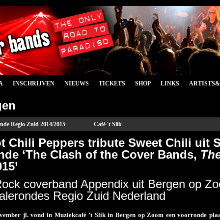
A
INSCHRIJVEN
NIEUWS
TICKETS
SHOP
LINKS
ARTISTS
gen
nde Regio Zuid 2014/2015
Café 't Slik
 Chili Peppers tribute Sweet Chili uit
nde ‘The Clash of the Cover Bands,
Th
015’
ock coverband Appendix uit Bergen op Zoo
nalerondes Regio Zuid Nederland
vember jl. vond in Muziekcafé ’t Slik in Bergen op Zoom een voorronde plaa