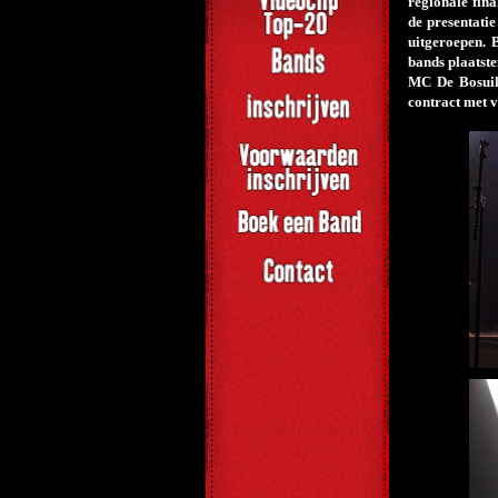
regionale fin
de presentati
uitgeroepen. 
bands plaatst
MC De Bosuil 
contract met v