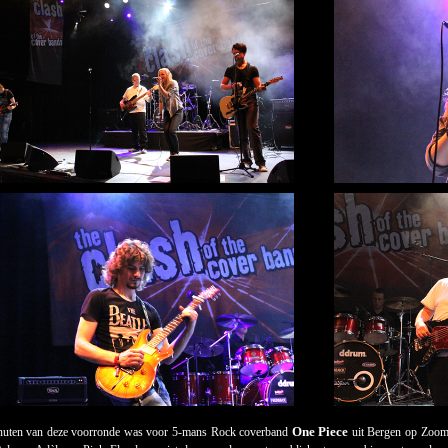
One Piece
inuten van deze voorronde was voor 5-mans Rock coverband
uit Bergen op Zoom.