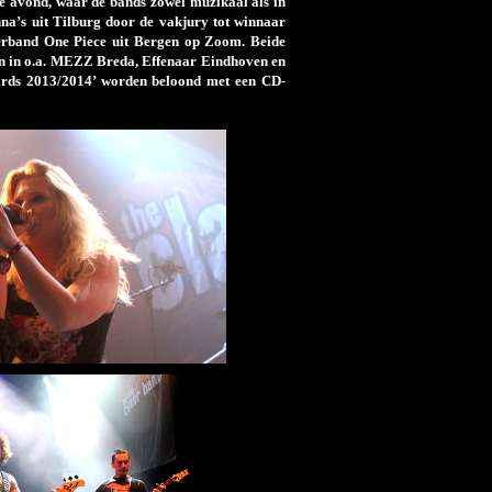
de avond, waar de bands zowel muzikaal als in
na’s uit Tilburg door de vakjury tot winnaar
erband One Piece uit Bergen op Zoom. Beide
aan in o.a. MEZZ Breda, Effenaar Eindhoven en
ards 2013/2014’ worden beloond met een CD-