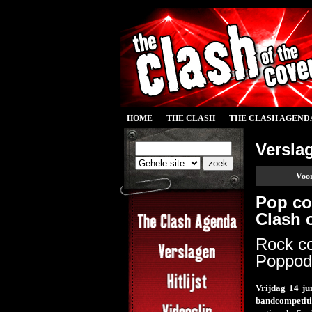
HOME
THE CLASH
THE CLASH AGEND
Versla
Voor
Pop co
Clash 
Rock co
Poppod
Vrijdag 14 j
bandcompetiti