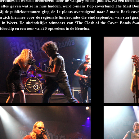
alerondes en werden beoordeeld door de vakjury en het publiek. Na een boeien
e alles gaven wat ze in huis hadden, werd 5-mans Pop coverband The Mad Don
Bij de publieksstemmen ging de 1
e
plaats overtuigend naar 5-mans Rock cov
en zich hiermee voor de regionale finalerondes die eind september van start g
in Weert. De uiteindelijke winnaars van ‘The Clash of the Cover Bands Aw
ideoclip en een tour van 20 optredens in de Benelux.