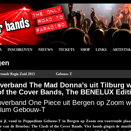
A
INSCHRIJVEN
NIEUWS
TICKETS
SHOP
LINKS
ARTISTS
gen
ronde Regio Zuid 2013
Gebouw-T
verband The Mad Donna’s uit Tilburg 
of the Cover Bands, The BENELUX Edit
verband One Piece uit Bergen op Zoom wint
ium Gebouw-T
uni jl. vond in Poppodium Gebouw-T in Bergen op Zoom een voorronde plaat
e van de Benelux: The Clash of the Cover Bands. Vier bands gingen de muzika