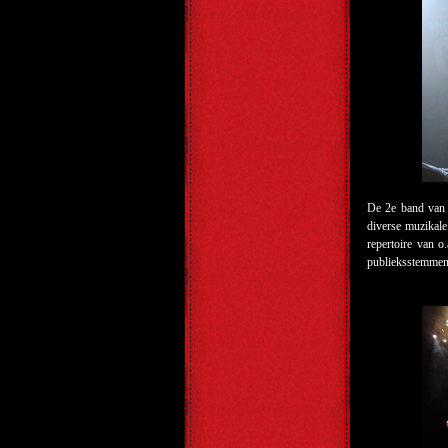
De 2
e
band van 
diverse muzikale
repertoire van 
publieksstemmen