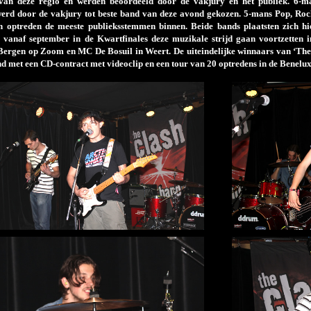
 van deze regio en werden beoordeeld door de vakjury en het publiek. 6-m
erd door de vakjury tot beste band van deze avond gekozen. 5-mans Pop, Roc
 optreden de meeste publieksstemmen binnen. Beide bands plaatsten zich h
 vanaf september in de Kwartfinales deze muzikale strijd gaan voortzetten
ergen op Zoom en MC De Bosuil in Weert. De uiteindelijke winnaars van ‘The
d met een CD-contract met videoclip en een tour van 20 optredens in de Benelux