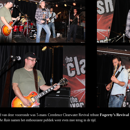
Fogerty’s Revival
d van deze voorronde was 5-mans Creedence Clearwater Revival tribute
he Rain
namen het enthousiaste publiek weer even mee terug in de tijd.