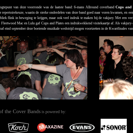
Cups and 
ogtepunt van deze voorronde was de laatste band: 6-mans Allround coverband
ke repertoirekeuze, waarin de sterke onderdelen van deze band goed naar voren kwamen, en een 
publiek flink in beweging te krijgen, maar ook veel indruk te maken bij de vakjury. Met een ve
 Fleetwood Mac en Lulu gaf Cups and Plates een indrukwekkend visitekaartje af. Als vakjury-w
anaf eind september deze boeiende muzikale wedstrijd mogen voortzetten in de Kwartfinales va
of the Cover Bands
is powered by: