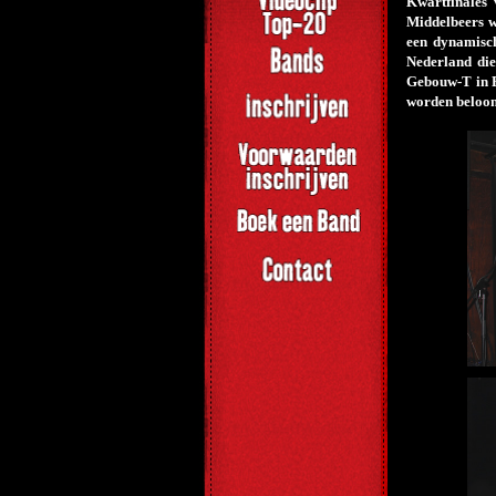
Kwartfinales
Middelbeers w
een dynamisch
Nederland die
Gebouw-T in B
worden beloon