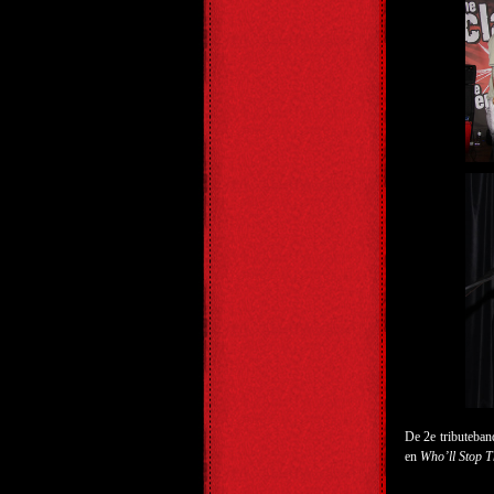
De 2
e
tributeban
en
Who’ll Stop T