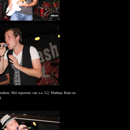
odium. Met repertoire van o.a. U2, Matthias Reim en
d.