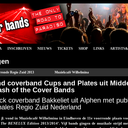
A
INSCHRIJVEN
NIEUWS
TICKETS
SHOP
LINKS
ARTISTS
gen
ronde Regio Zuid 2013
Muziekcafé Wilhelmina
nd coverband Cups and Plates uit Midd
ash of the Cover Bands
k coverband Bakkeliet uit Alphen met publ
nales Regio Zuid Nederland
i jl. vond in Muziekcafé Wilhelmina in Eindhoven de 11
e
voorronde plaats voo
,
The BENELUX Edition
2013/2014’. Vijf bands gingen de muzikale strijd me