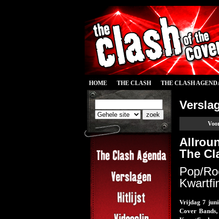
HOME
THE CLASH
THE CLASH AGEND
Versla
Voor
Allrou
The Cl
Pop/Roc
Kwartfi
Vrijdag 7 jun
Cover Bands