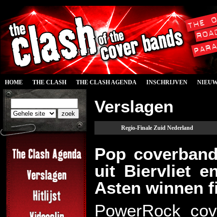
HOME
THE CLASH
THE CLASH AGENDA
INSCHRIJVEN
NIEU
Verslagen
Regio-Finale Zuid Nederland
Pop coverband
uit Biervliet 
Asten winnen f
PowerRock cove