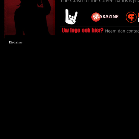
The Clash of the Cover Bands
is po
Disclaimer