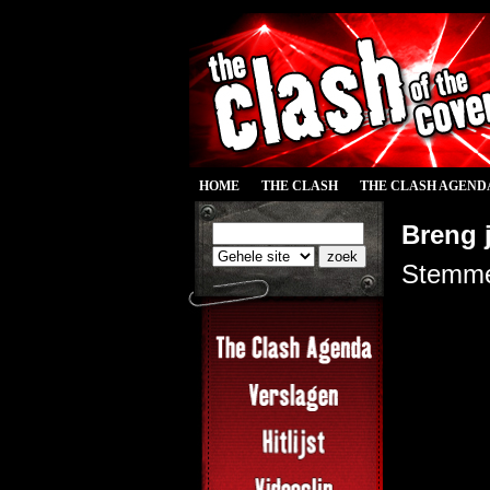
HOME
THE CLASH
THE CLASH AGEND
Breng j
Stemme