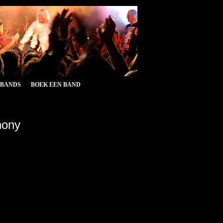
&BANDS
BOEK EEN BAND
hony